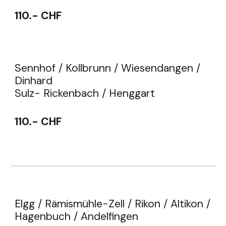
11
0.- CHF
Sennhof / Kollbrunn / Wiesendangen /
Dinhard
Sulz- Rickenbach / Henggart
11
0.- CHF
Elgg / Rämismühle-Zell / Rikon / Altikon /
Hagenbuch / Andelfingen