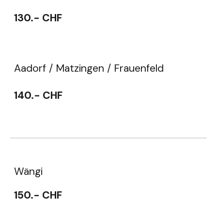
1
3
0.- CHF
Aadorf / Matzingen / Frauenfeld
1
4
0.- CHF
Wängi
1
5
0.- CHF